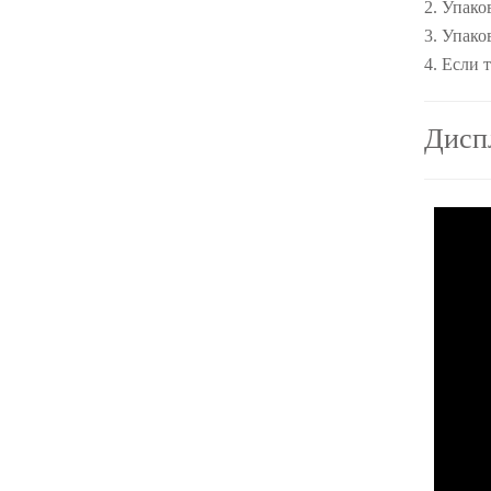
2. Упако
3. Упако
4. Если 
Дисп