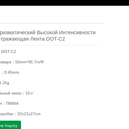
изматический Высокой Интенсивности
отражающая Лента DOT-C2
：DOT-C2
товара：50mm*45.7m/R
а：0.45mm
.2kg
ьный заказ：10㎡
ал：ПММА
коробки：32x22x27cm
ne Inquiry