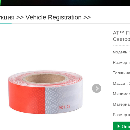
укция
>>
Vehicle Registration
>>
AT™ Пр
Свето
модель
Размер 
Толщин
Масса：1
Минимал
Матери
Размер 
Onli