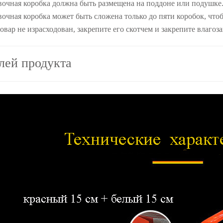
вочная коробка должна быть размещена на поддоне или подушке.
вочная коробка может быть сложена только до пяти коробок, что
товар не израсходован, закрепите его скотчем и закрепите влаго
лей продукта