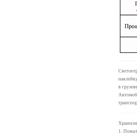
Светоот
наклейку
в грузо
Автомоби
транспор
Хранил
1. Пожал