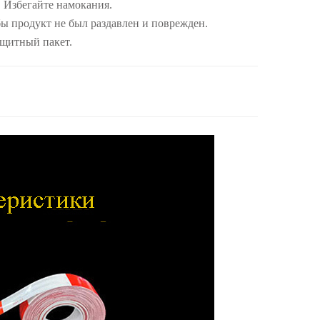
 Избегайте намокания.
бы продукт не был раздавлен и поврежден.
защитный пакет.